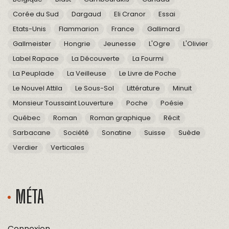
Corée du Sud
Dargaud
Eli Cranor
Essai
Etats-Unis
Flammarion
France
Gallimard
Gallmeister
Hongrie
Jeunesse
L'Ogre
L'Olivier
Label Rapace
La Découverte
La Fourmi
La Peuplade
La Veilleuse
Le Livre de Poche
Le Nouvel Attila
Le Sous-Sol
Littérature
Minuit
Monsieur Toussaint Louverture
Poche
Poésie
Québec
Roman
Roman graphique
Récit
Sarbacane
Société
Sonatine
Suisse
Suède
Verdier
Verticales
MÉTA
Connexion