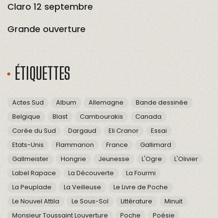
Claro 12 septembre
Grande ouverture
ÉTIQUETTES
Actes Sud
Album
Allemagne
Bande dessinée
Belgique
Blast
Cambourakis
Canada
Corée du Sud
Dargaud
Eli Cranor
Essai
Etats-Unis
Flammarion
France
Gallimard
Gallmeister
Hongrie
Jeunesse
L'Ogre
L'Olivier
Label Rapace
La Découverte
La Fourmi
La Peuplade
La Veilleuse
Le Livre de Poche
Le Nouvel Attila
Le Sous-Sol
Littérature
Minuit
Monsieur Toussaint Louverture
Poche
Poésie