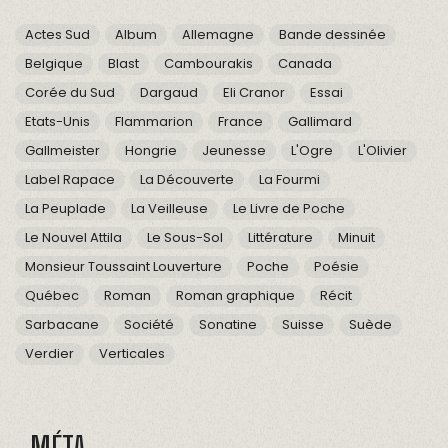
Actes Sud
Album
Allemagne
Bande dessinée
Belgique
Blast
Cambourakis
Canada
Corée du Sud
Dargaud
Eli Cranor
Essai
Etats-Unis
Flammarion
France
Gallimard
Gallmeister
Hongrie
Jeunesse
L'Ogre
L'Olivier
Label Rapace
La Découverte
La Fourmi
La Peuplade
La Veilleuse
Le Livre de Poche
Le Nouvel Attila
Le Sous-Sol
Littérature
Minuit
Monsieur Toussaint Louverture
Poche
Poésie
Québec
Roman
Roman graphique
Récit
Sarbacane
Société
Sonatine
Suisse
Suède
Verdier
Verticales