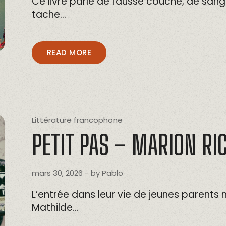
Ce livre parle de fausse couche, de sang 
tache…
READ MORE
Littérature francophone
PETIT PAS – MARION RI
mars 30, 2026
- by
Pablo
L’entrée dans leur vie de jeunes parents 
Mathilde…