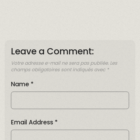
Leave a Comment:
Votre adresse e-mail ne sera pas publiée.
Les
champs obligatoires sont indiqués avec
*
Name
*
Email Address
*