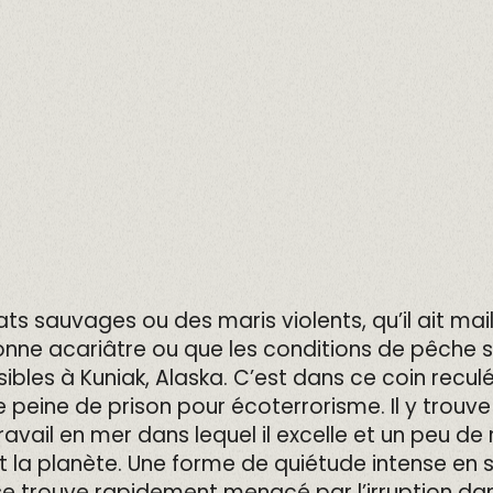
ats sauvages ou des maris violents, qu’il ait ma
e acariâtre ou que les conditions de pêche se
sibles à Kuniak, Alaska. C’est dans ce coin recul
ne peine de prison pour écoterrorisme. Il y tro
vail en mer dans lequel il excelle et un peu de r
 la planète. Une forme de quiétude intense en 
e trouve rapidement menacé par l’irruption dan