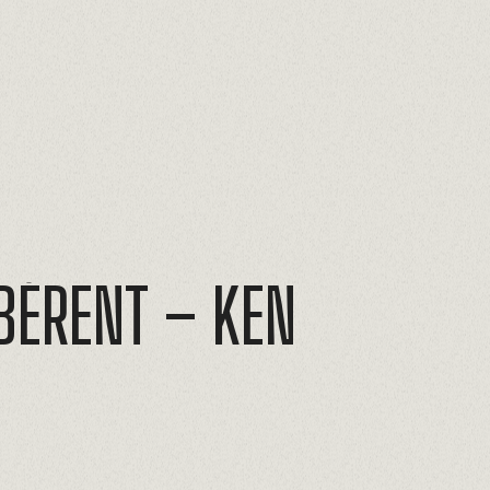
IBÈRENT
–
KEN