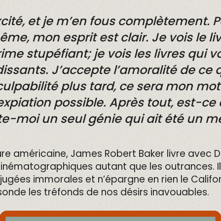
cité, et je m’en fous complètement. P
, mon esprit est clair. Je vois le livr
me stupéfiant; je vois les livres qui v
dissants. J’accepte l’amoralité de c
a culpabilité plus tard, ce sera mon mo
piation possible. Après tout, est-ce q
te-moi un seul génie qui ait été un m
ure américaine, James Robert Baker livre avec D
 cinématographiques autant que les outrances. Il fu
ugées immorales et n’épargne en rien le Califor
 sonde les tréfonds de nos désirs inavouables.