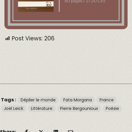
Post Views:
206
Tags :
Déplier le monde
Fata Morgana
France
Joël Leick
Littérature
Pierre Bergounioux
Poésie
Share: