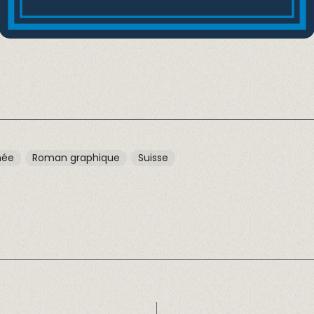
née
Roman graphique
Suisse