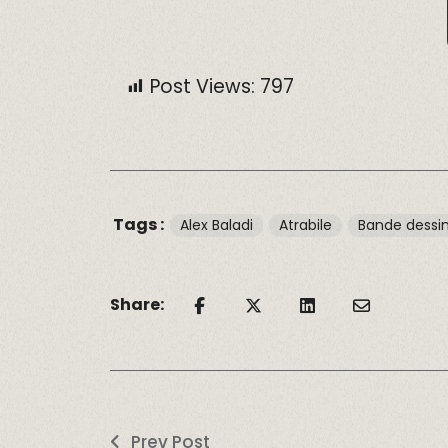
Post Views:
797
Tags :
Alex Baladi
Atrabile
Bande dessi
Share:
Prev Post