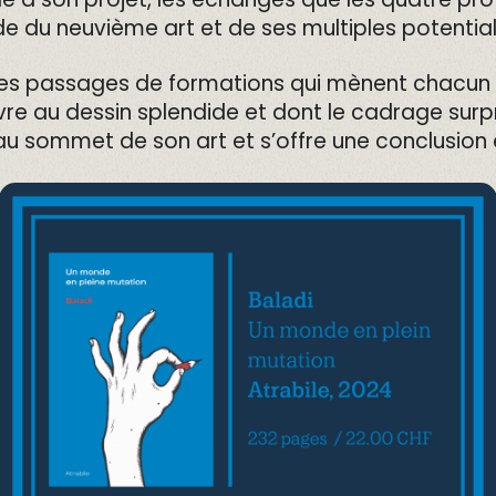
e du neuvième art et de ses multiples potential
ses passages de formations qui mènent chacun 
ivre au dessin splendide et dont le cadrage surpr
 au sommet de son art et s’offre une conclusion